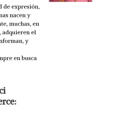
ad de expresión,
nas nacen y
nte, muchas, en
, adquieren el
onforman, y
empre en busca
ci
rce: