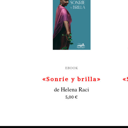
con
retirada
instantÃ¡nea
en
EspaÃ±a
.
Comparar
mÃ©todos
de
EBOOK
pago,
«Sonríe y brilla»
«
tiempos
de Helena Raci
de
5,00
€
procesamiento
y
condiciones