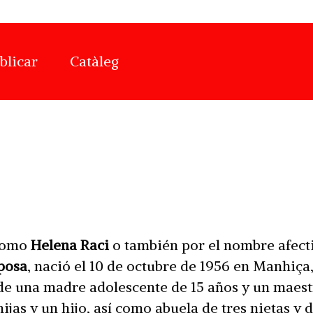
blicar
Catàleg
 como
Helena Raci
o también por el nombre afect
posa
, nació el 10 de octubre de 1956 en Manhiça,
de una madre adolescente de 15 años y un maest
jas y un hijo, así como abuela de tres nietas y d