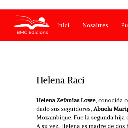
Inici
Nosaltres
Pu
Para
los
usuarios
Helena Raci
que
buscan
Helena Zefanias Lowe
, conocida
opciones
dado sus seguidores,
Abuela Mari
de
Mozambique. Fue la segunda hija 
juego
A su vez, Helena es madre de dos hi
online